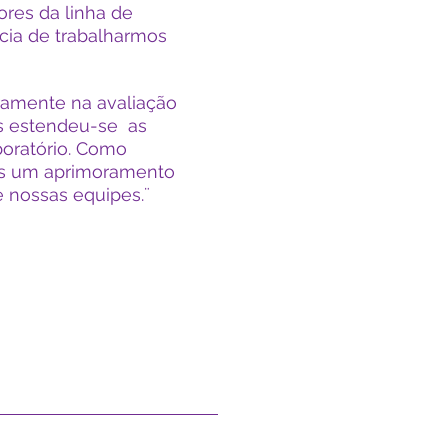
ores da linha de
cia de
trabalharmos
iramente na avaliação
is estendeu-se as
boratório. Como
mos um aprimoramento
 nossas equipes.¨